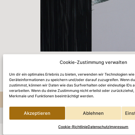
Cookie-Zustimmung verwalten
Klaudia Dietewich „Korb, Seestraße, 2012(2)“
Um dir ein optimales Erlebnis zu bieten, verwenden wir Technologien wi
Geräteinformationen zu speichern und/oder darauf zuzugreifen. Wenn du
zustimmst, können wir Daten wie das Surfverhalten oder eindeutige IDs a
verarbeiten. Wenn du deine Zustimmung nicht erteilst oder zurückziehst
Merkmale und Funktionen beeinträchtigt werden.
Aktuell
NordArt
Arbeiten
Ausstellu
Akzeptieren
Ablehnen
Eins
© Klaudia Dietewich 2026
Cookie-Richtlinie
Datenschutz
Impressum