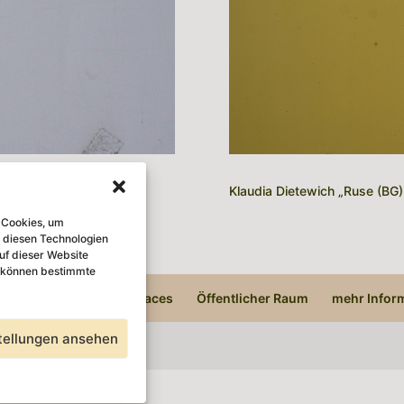
Klaudia Dietewich „Ruse (BG)
e Cookies, um
 diesen Technologien
uf dieser Website
, können bestimmte
ngen
50 Cities – 50 Traces
Öffentlicher Raum
mehr Infor
tellungen ansehen